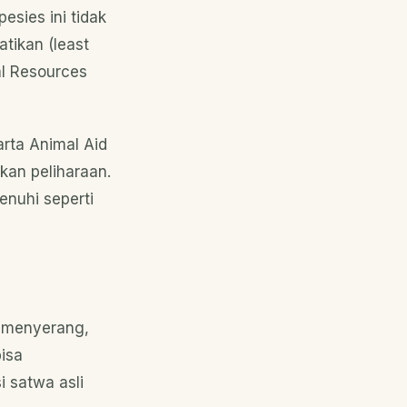
esies ini tidak
tikan (least
al Resources
arta Animal Aid
kan peliharaan.
enuhi seperti
 menyerang,
bisa
 satwa asli