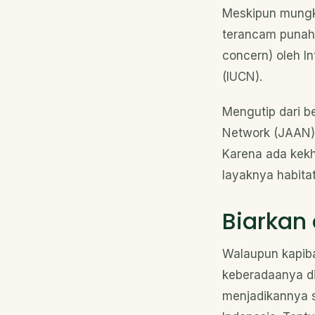
Meskipun mungkin
terancam punah.
concern) oleh In
(IUCN).
Mengutip dari b
Network (JAAN) 
Karena ada kekh
layaknya habitat
Biarkan 
Walaupun kapib
keberadaanya di 
menjadikannya s