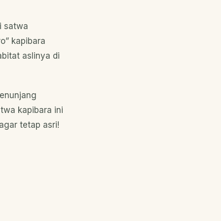
i satwa
ro” kapibara
itat aslinya di
penunjang
twa kapibara ini
gar tetap asri!