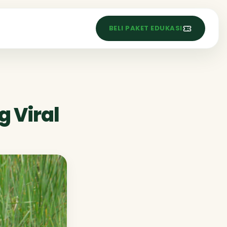
S
BELI PAKET EDUKASI
 Viral