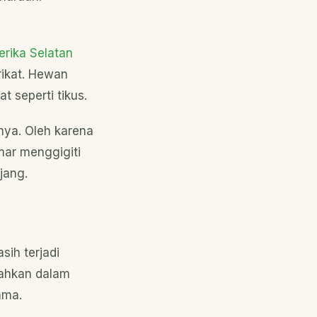
rika Selatan
rikat. Hewan
t seperti tikus.
nya. Oleh karena
mar menggigiti
jang.
ih terjadi
Bahkan dalam
ama.