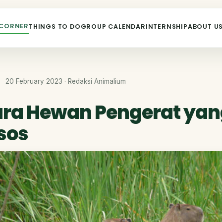
 CORNER
THINGS TO DO
GROUP CALENDAR
INTERNSHIP
ABOUT U
20 February 2023 · Redaksi Animalium
ra Hewan Pengerat yang
sos