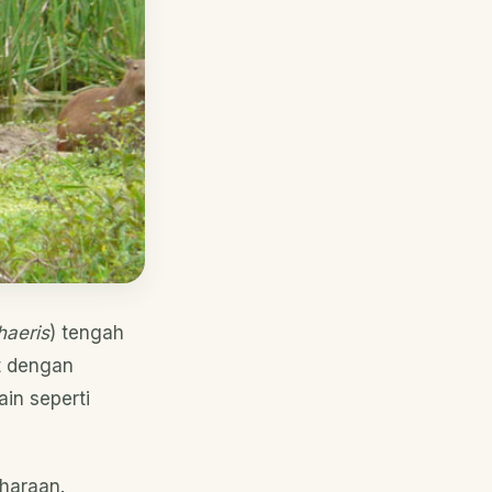
haeris
) tengah
et dengan
in seperti
haraan.