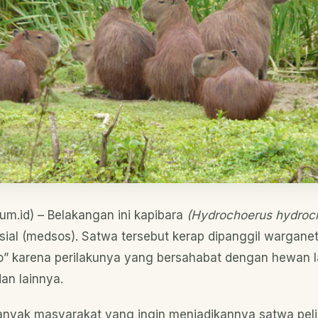
um.id) – Belakangan ini kapibara
(Hydrochoerus hydroc
sosial (medsos). Satwa tersebut kerap dipanggil wargan
” karena perilakunya yang bersahabat dengan hewan la
an lainnya.
banyak masyarakat yang ingin menjadikannya satwa peli