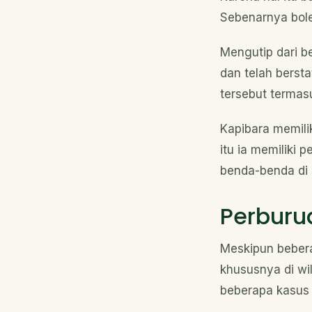
Sebenarnya bole
Mengutip dari b
dan telah bersta
tersebut termas
Kapibara memili
itu ia memiliki
benda-benda di s
Perburu
Meskipun bebera
khususnya di w
beberapa kasus 