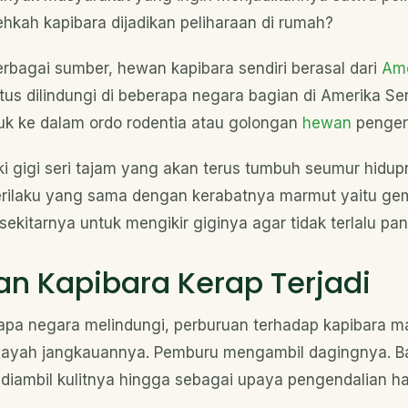
hkah kapibara dijadikan peliharaan di rumah?
erbagai sumber, hewan kapibara sendiri berasal dari
Ame
tus dilindungi di beberapa negara bagian di Amerika Se
uk ke dalam ordo rodentia atau golongan
hewan
pengera
ki gigi seri tajam yang akan terus tumbuh seumur hidup
 perilaku yang sama dengan kerabatnya marmut yaitu ge
ekitarnya untuk mengikir giginya agar tidak terlalu pan
an Kapibara Kerap Terjadi
pa negara melindungi, perburuan terhadap kapibara mas
ilayah jangkauannya. Pemburu mengambil dagingnya. 
diambil kulitnya hingga sebagai upaya pengendalian h