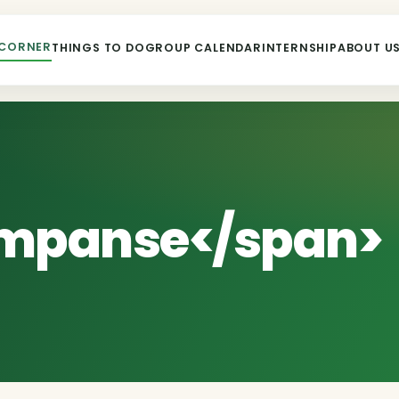
 CORNER
THINGS TO DO
GROUP CALENDAR
INTERNSHIP
ABOUT U
impanse</span>