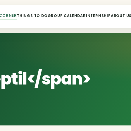
 CORNER
THINGS TO DO
GROUP CALENDAR
INTERNSHIP
ABOUT U
ptil</span>