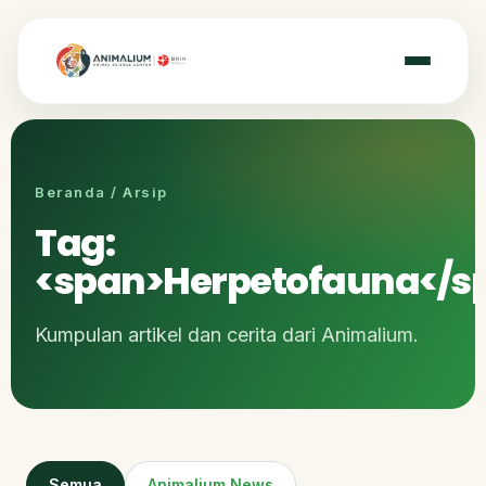
Beranda / Arsip
Tag:
<span>Herpetofauna</s
Kumpulan artikel dan cerita dari Animalium.
Semua
Animalium News