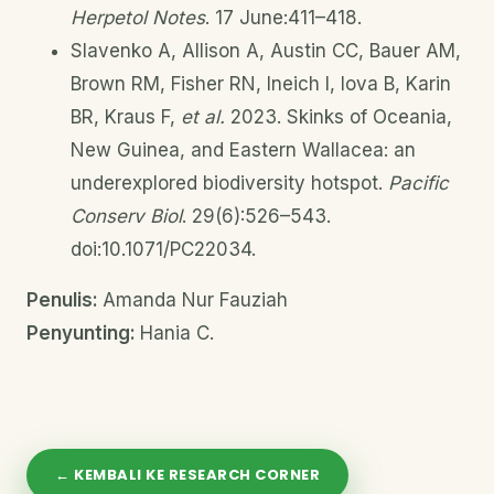
Herpetol Notes
. 17 June:411–418.
Slavenko A, Allison A, Austin CC, Bauer AM,
Brown RM, Fisher RN, Ineich I, Iova B, Karin
BR, Kraus F,
et al.
2023. Skinks of Oceania,
New Guinea, and Eastern Wallacea: an
underexplored biodiversity hotspot.
Pacific
Conserv Biol
. 29(6):526–543.
doi:10.1071/PC22034.
Penulis:
Amanda Nur Fauziah
Penyunting:
Hania C.
← KEMBALI KE RESEARCH CORNER