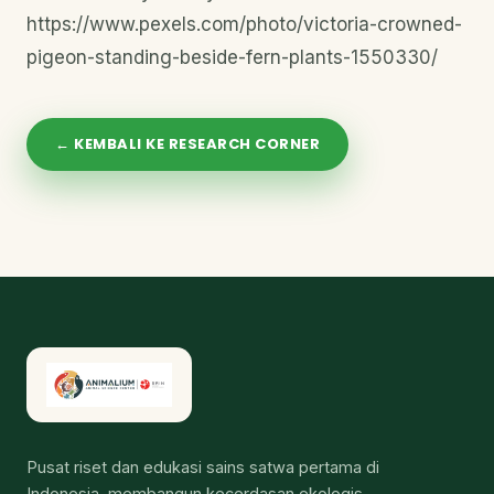
https://www.pexels.com/photo/victoria-crowned-
pigeon-standing-beside-fern-plants-1550330/
← KEMBALI KE RESEARCH CORNER
Pusat riset dan edukasi sains satwa pertama di
Indonesia, membangun kecerdasan ekologis