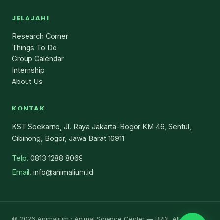
JELAJAHI
Research Corner
Things To Do
Group Calendar
Internship
About Us
KONTAK
KST Soekarno, Jl. Raya Jakarta-Bogor KM 46, Sentul,
Cibinong, Bogor, Jawa Barat 16911
Telp.
0813 1288 8069
Email.
info@animalium.id
© 2026 Animalium · Animal Science Center — BRIN. All rights