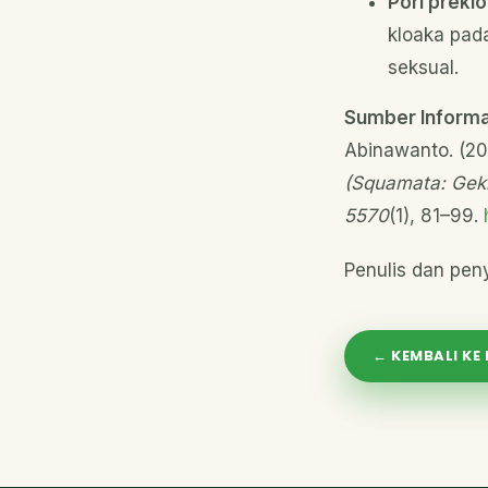
Pori prekl
kloaka pada
seksual.
Sumber Informa
Abinawanto. (2
(Squamata: Gekk
5570
(1), 81–99.
Penulis dan peny
← KEMBALI KE