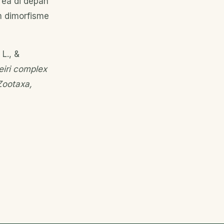
area di depan
m dimorfisme
 L., &
eiri complex
Zootaxa,