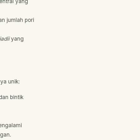
entral yang
an jumlah pori
adii
yang
ya unik:
an bintik
mengalami
ngan.