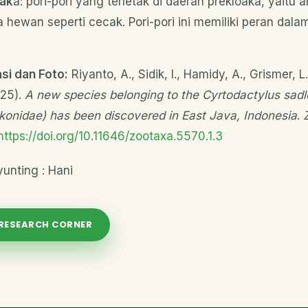
oak
a: pori-pori yang terletak di daerah prekloaka, yaitu 
 hewan seperti cecak. Pori-pori ini memiliki peran dala
si dan Foto:
Riyanto, A., Sidik, I., Hamidy, A., Grismer, L.
025).
A new species belonging to the Cyrtodactylus sadl
onidae) has been discovered in East Java, Indonesia
.
https://doi.org/10.11646/zootaxa.5570.1.3
unting : Hani
 RESEARCH CORNER