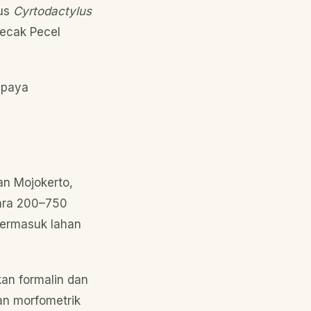
nus
Cyrtodactylus
Cecak Pecel
upaya
an Mojokerto,
tara 200–750
 termasuk lahan
an formalin dan
an morfometrik