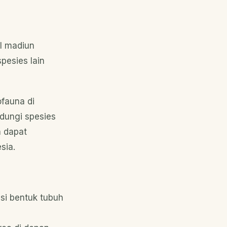
el madiun
pesies lain
fauna di
dungi spesies
n dapat
sia.
si bentuk tubuh