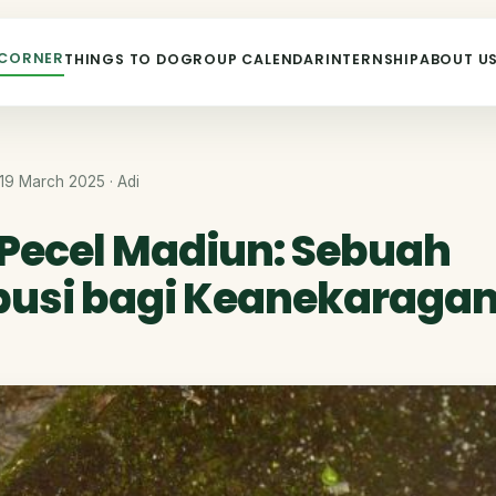
 CORNER
THINGS TO DO
GROUP CALENDAR
INTERNSHIP
ABOUT U
19 March 2025 · Adi
Pecel Madiun: Sebuah
busi bagi Keanekarag