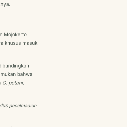
knya.
an Mojokerto
ra khusus masuk
dibandingkan
ditemukan bahwa
n
C. petani
,
ylus
pecelmadiun