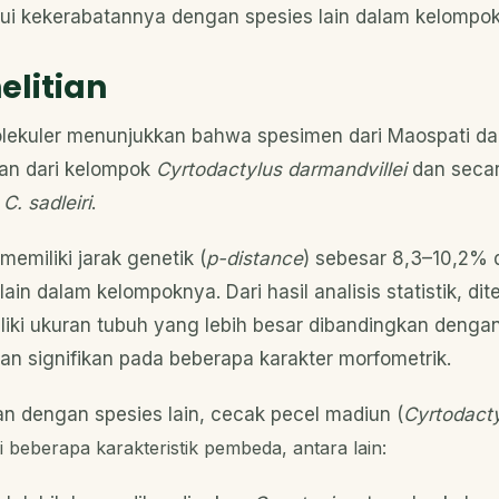
i kekerabatannya dengan spesies lain dalam kelompo
elitian
molekuler menunjukkan bahwa spesimen dari Maospati d
an dari kelompok
Cyrtodactylus darmandvillei
dan seca
s
C. sadleiri
.
memiliki jarak genetik (
p-distance
) sebesar 8,3–10,2% 
ain dalam kelompoknya. Dari hasil analisis statistik, 
iliki ukuran tubuh yang lebih besar dibandingkan denga
n signifikan pada beberapa karakter morfometrik.
an dengan spesies lain, cecak pecel madiun (
Cyrtodact
i beberapa karakteristik pembeda, antara lain: