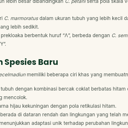
uh lebih besar dibandingkan
C. petani
serta pola skala v
ri
C. marmoratus
dalam ukuran tubuh yang lebih kecil d
ang lebih sedikit.
i prekloaka berbentuk huruf “Λ”, berbeda dengan
C. semi
Y”.
 Spesies Baru
pecelmadiun
memiliki beberapa ciri khas yang membuatn
 tubuh dengan kombinasi bercak coklat berbatas hitam d
g mencolok.
na hijau kekuningan dengan pola retikulasi hitam.
 berada di dataran rendah dan lingkungan yang telah 
 menunjukkan adaptasi unik terhadap perubahan lingku