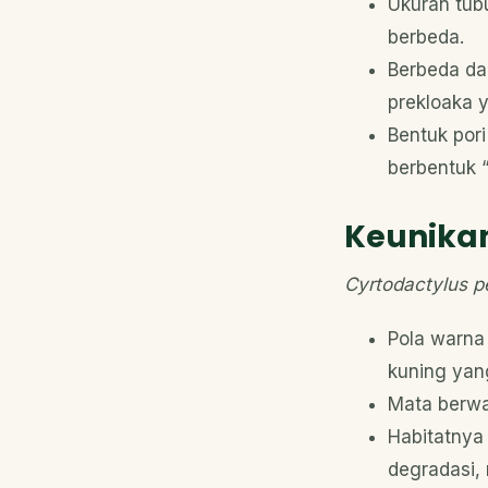
Ukuran tub
berbeda.
Berbeda da
prekloaka y
Bentuk por
berbentuk “
Keunikan
Cyrtodactylus 
Pola warna
kuning yan
Mata berwar
Habitatnya
degradasi,