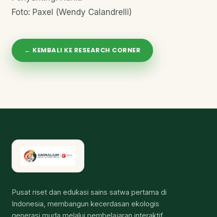
Foto: Paxel (
Wendy Calandrelli
)
← KEMBALI KE RESEARCH CORNER
Pusat riset dan edukasi sains satwa pertama di
Indonesia, membangun kecerdasan ekologis
generasi muda melalui pembelajaran interaktif.