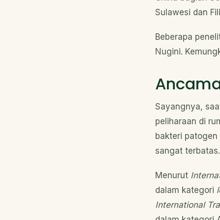
Sulawesi dan Fil
Beberapa peneli
Nugini. Kemungki
Ancaman
Sayangnya, saat
peliharaan di r
bakteri patogen 
sangat terbatas.
Menurut
Interna
dalam kategori
International T
dalam kategori A