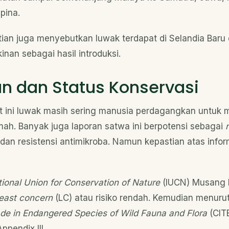
ipina.
tian juga menyebutkan luwak terdapat di Selandia Baru
nan sebagai hasil introduksi.
 dan Status Konservasi
 ini luwak masih sering manusia perdagangkan untuk 
umah. Banyak juga laporan satwa ini berpotensi sebagai
dan resistensi antimikroba. Namun kepastian atas infor
tional Union for Conservation of Nature
(IUCN) Musang 
least concern
(LC) atau risiko rendah. Kemudian menuru
rade in Endangered Species of Wild Fauna and Flora
(CIT
ppendix III.