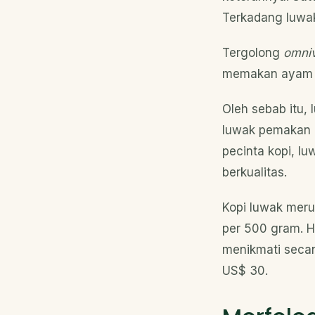
Terkadang luwak
Tergolong
omni
memakan ayam da
Oleh sebab itu,
luwak pemakan bi
pecinta kopi, lu
berkualitas.
Kopi luwak meru
per 500 gram. Ha
menikmati secan
US$ 30.