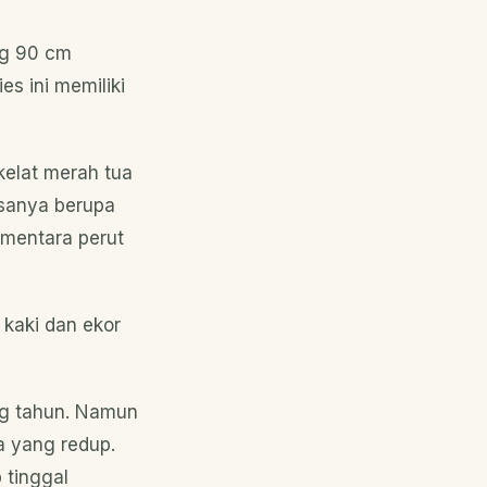
ng 90 cm
s ini memiliki
kelat merah tua
asanya berupa
Sementara perut
, kaki dan ekor
ang tahun. Namun
a yang redup.
 tinggal