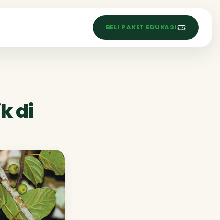
S
BELI PAKET EDUKASI
k di