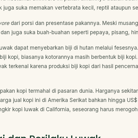
 juga suka memakan vertebrata kecil, reptil ataupun s
vore
dari porsi dan presentase pakannya. Meski musang i
n juga suka buah-buahan seperti pepaya, pisang, hin
 luwak dapat menyebarkan biji di hutan melalui fesesnya
ji kopi, biasanya kotorannya masih berbentuk biji kopi.
wak terkenal karena produksi biji kopi dari hasil pencer
pakan kopi termahal di pasaran dunia. Harganya sekit
rga jual kopi ini di Amerika Serikat bahkan hingga US$
gkir kopi luwak di California, seseorang harus merogo