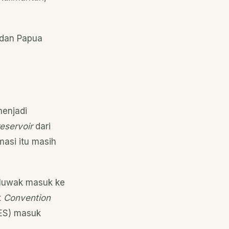
 dan Papua
menjadi
reservoir
dari
masi itu masih
luwak masuk ke
t
Convention
ES) masuk