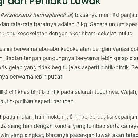
i dan Perilaku Luwak
(
Paradoxurus hermaphroditus
) biasanya memiliki panja
 dan rata-rata beratnya adalah 3 kg. Secara umum spesie
u-abu kecokelatan dengan ekor hitam-cokelat mulus.
s ini berwarna abu-abu kecokelatan dengan variasi co
n. Bagian tengah pungungnya berwarna lebih gelap bi
aris gelap yang tidak begitu jelas seperti bintik-bintik. 
ya berwarna lebih pucat.
liki ciri khas bintik-bintik pada seluruh tubuhnya. Wajah
putih-putihan seperti beruban.
f pada malam hari (nokturnal) ini bereproduksi sepanj
pada siang hari dengan kondisi yang lembap serta cahay
in yang singkat, biasanya pasangan luwak akan tetap