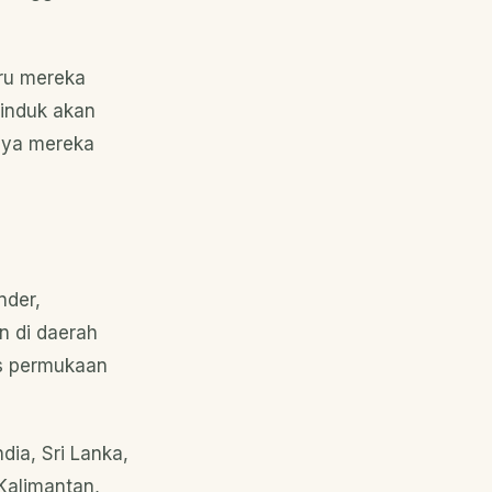
aru mereka
 induk akan
nya mereka
nder,
n di daerah
as permukaan
dia, Sri Lanka,
Kalimantan,