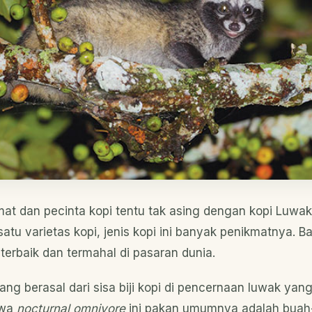
at dan pecinta kopi tentu tak asing dengan kopi Luwak
atu varietas kopi, jenis kopi ini banyak penikmatnya. B
terbaik dan termahal di pasaran dunia.
ang berasal dari sisa biji kopi di pencernaan luwak yan
twa
nocturnal omnivore
ini pakan umumnya adalah buah