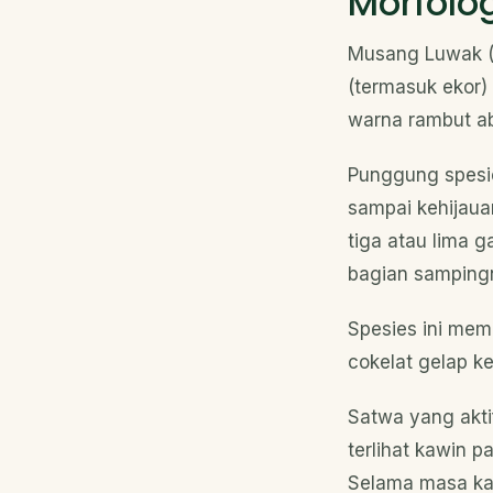
Morfolog
Musang Luwak 
(termasuk ekor)
warna rambut ab
Punggung spesie
sampai kehijaua
tiga atau lima g
bagian sampingn
Spesies ini memi
cokelat gelap ke
Satwa yang akti
terlihat kawin 
Selama masa kaw