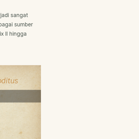
jadi sangat
ebagai sumber
x II hingga