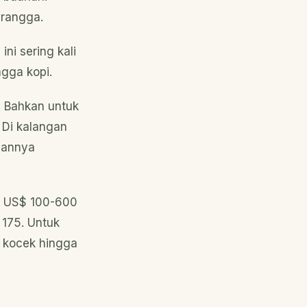
erangga.
ni sering kali
gga kopi.
. Bahkan untuk
 Di kalangan
naannya
ar US$ 100-600
 175. Untuk
h kocek hingga