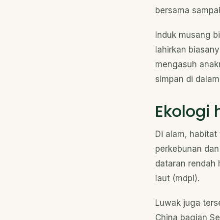
bersama sampai 
Induk musang bi
lahirkan biasan
mengasuh anakn
simpan di dalam
Ekologi
Di alam, habita
perkebunan dan 
dataran rendah 
laut (mdpl).
Luwak juga terse
China bagian S