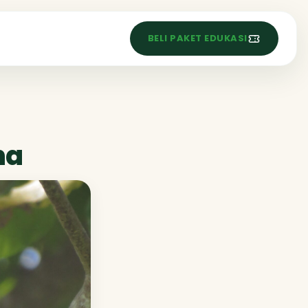
S
BELI PAKET EDUKASI
na