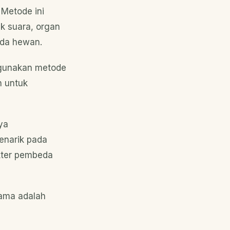
 Metode ini
k suara, organ
pada hewan.
nggunakan metode
n untuk
ya
enarik pada
akter pembeda
rama adalah