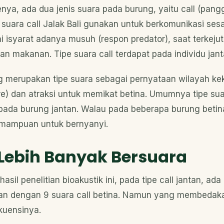
nya, ada dua jenis suara pada burung, yaitu call (pang
e suara call Jalak Bali gunakan untuk berkomunikasi se
i isyarat adanya musuh (respon predator), saat terkeju
n makanan. Tipe suara call terdapat pada individu jant
g merupakan tipe suara sebagai pernyataan wilayah k
lare) dan atraksi untuk memikat betina. Umumnya tipe sua
pada burung jantan. Walau pada beberapa burung betina
emampuan untuk bernyanyi.
Lebih Banyak Bersuara
 hasil penelitian bioakustik ini, pada tipe call jantan, ad
pan dengan 9 suara call betina. Namun yang membedaka
kuensinya.