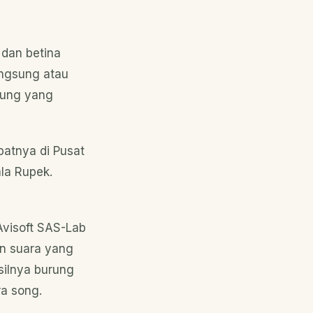
 dan betina
ngsung atau
urung yang
epatnya di Pusat
ala Rupek.
Avisoft SAS-Lab
sun suara yang
asilnya burung
ra song.