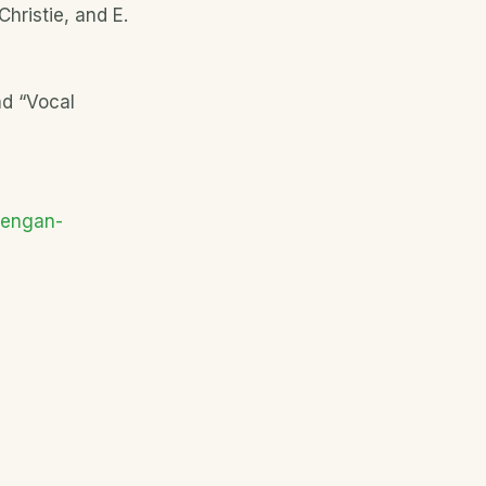
 Christie, and E.
nd “Vocal
dengan-