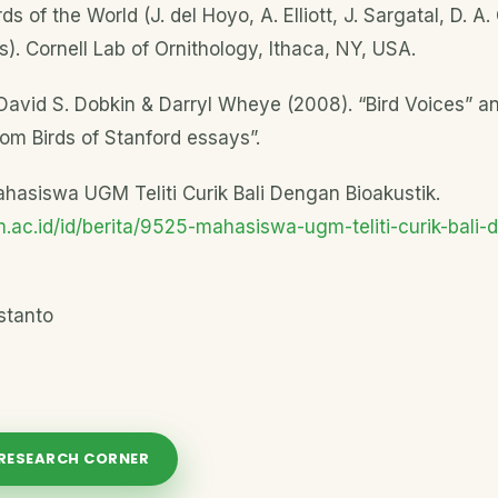
rds of the World (J. del Hoyo, A. Elliott, J. Sargatal, D. A.
s). Cornell Lab of Ornithology, Ithaca, NY, USA.
; David S. Dobkin & Darryl Wheye (2008). “Bird Voices” a
om Birds of Stanford essays”.
ahasiswa UGM Teliti Curik Bali Dengan Bioakustik.
.ac.id/id/berita/9525-mahasiswa-ugm-teliti-curik-bali-
istanto
 RESEARCH CORNER