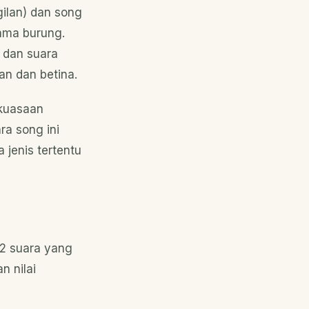
gilan) dan song
sama burung.
t dan suara
an dan betina.
ekuasaan
ra song ini
 jenis tertentu
a 2 suara yang
n nilai