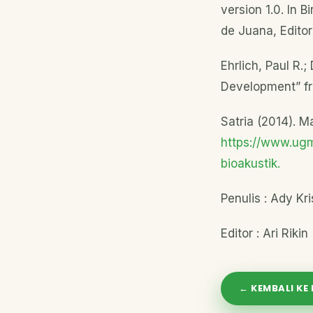
version 1.0. In Bi
de Juana, Editor
Ehrlich, Paul R.
Development” fr
Satria (2014). M
https://www.ugm
bioakustik.
Penulis : Ady Kr
Editor : Ari Rikin
← KEMBALI KE