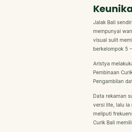
Keunika
Jalak Bali sendi
mempunyai warn
visual sulit me
berkelompok 5 –
Aristya melakuka
Pembinaan Curik 
Pengambilan da
Data rekaman su
versi lite, lalu
meliputi frekuen
Curik Bali memili