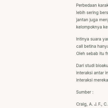
Perbedaan karakt
lebih sering ber
jantan juga men
kelompoknya ke
Intinya suara y
call betina han
Oleh sebab itu f
Dari studi bioak
interaksi antar 
interaksi mere
Sumber :
Craig, A. J. F., 