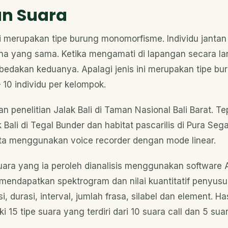
n Suara
ri merupakan tipe burung monomorfisme. Individu jantan
a yang sama. Ketika mengamati di lapangan secara la
mbedakan keduanya. Apalagi jenis ini merupakan tipe b
 10 individu per kelompok.
n penelitian Jalak Bali di Taman Nasional Bali Barat. T
Bali di Tegal Bunder dan habitat pascarilis di Pura Seg
ta menggunakan voice recorder dengan mode linear.
ara yang ia peroleh dianalisis menggunakan software 
 ia mendapatkan spektrogram dan nilai kuantitatif penyu
si, durasi, interval, jumlah frasa, silabel dan element. H
ki 15 tipe suara yang terdiri dari 10 suara call dan 5 sua